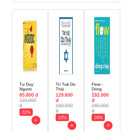
Tư Duy
Trí Tuệ Do
Flow -
Ngược
Thái
Dòng
Chảy
85.800 đ
129.600
192.000
110.000
đ
đ
đ
160.000
240.000
đ
đ
22%
19%
20%
+
+
+