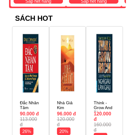
Sắp hết hàng
Sắp hết hàng
SÁCH HOT
Đắc Nhân
Nhà Giả
Think -
Tâm
Kim
Grow And
Rich
90.000 đ
96.000 đ
120.000
113.000
120.000
đ
đ
đ
160.000
đ
26%
20%