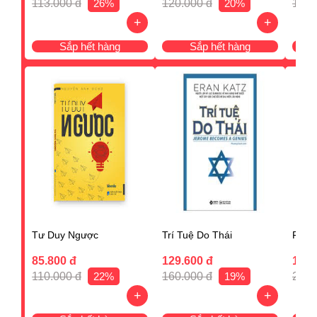
113.000 đ
26%
120.000 đ
20%
160.
+
+
Sắp hết hàng
Sắp hết hàng
Tư Duy Ngược
Trí Tuệ Do Thái
Flow
85.800 đ
129.600 đ
192.
110.000 đ
22%
160.000 đ
19%
240.
+
+