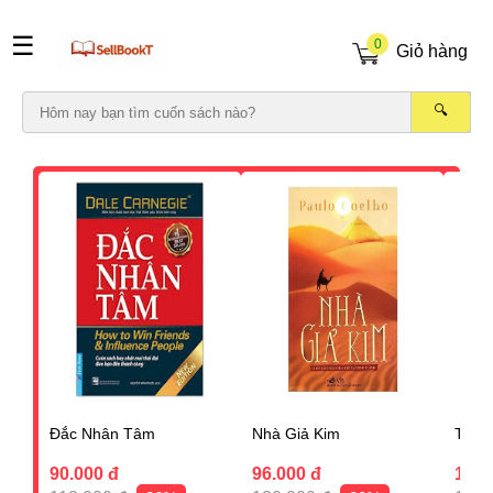
☰
0
Giỏ hàng
🔍
Đắc Nhân Tâm
Nhà Giả Kim
Think
90.000 đ
96.000 đ
120.