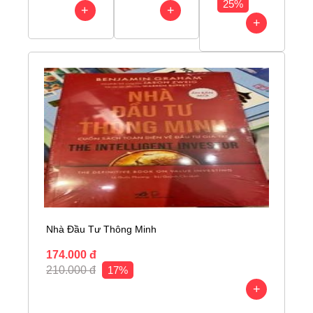
25%
+
+
+
Nhà Đầu Tư Thông Minh
174.000 đ
210.000 đ
17%
+